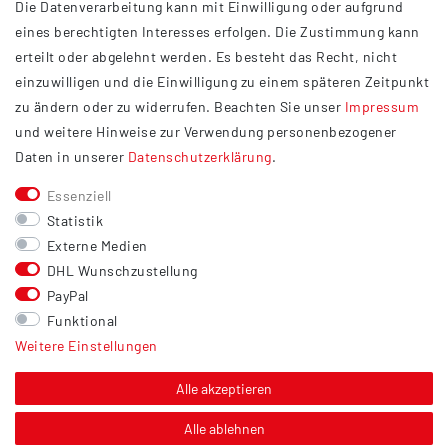
Die Datenverarbeitung kann mit Einwilligung oder aufgrund
Impressum
eines berechtigten Interesses erfolgen. Die Zustimmung kann
Datenschutzerklärung
erteilt oder abgelehnt werden. Es besteht das Recht, nicht
Widerrufsrecht
einzuwilligen und die Einwilligung zu einem späteren Zeitpunkt
Barrierefreiheit
zu ändern oder zu widerrufen. Beachten Sie unser
Impressum
und weitere Hinweise zur Verwendung personenbezogener
Service
Daten in unserer
Daten­schutz­erklärung
.
Kontakt
Essenziell
Versand
Statistik
Zahlung
Externe Medien
DHL Wunschzustellung
Vertrag widerrufen
PayPal
Sonstiges
Funktional
Weitere Einstellungen
Hinweis zur Entsorgung von Altbatterien & Altöl
Bildnachweis
Alle akzeptieren
Über uns
Alle ablehnen