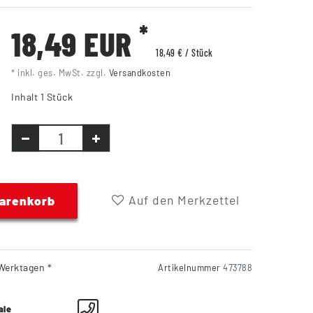
*
18,49 EUR
18,49 € / Stück
* inkl. ges. MwSt. zzgl.
Versandkosten
Inhalt
1
Stück
Auf den Merkzettel
Warenkorb
Werktagen *
Artikelnummer
473788
ale