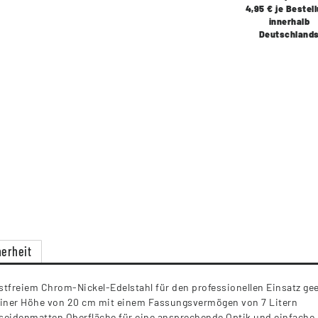
4,95 € je Bestel
innerhalb
Deutschland
erheit
tfreiem Chrom-Nickel-Edelstahl für den professionellen Einsatz ge
einer Höhe von 20 cm mit einem Fassungsvermögen von 7 Litern
en seidenmatten Oberfläche für eine ansprechende Optik und einfache