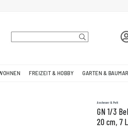
 WOHNEN
FREIZEIT & HOBBY
GARTEN & BAUMA
Assheuer & Pott
GN 1/3 Beh
20 cm, 7 L