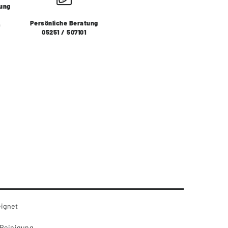
lung
Persönliche Beratung
s
05251 / 507101
eignet
 Reinigung