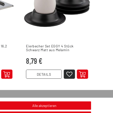
 16,2
Eierbecher Set EGGY 4 Stück
Gäste
Schwarz Matt aus Melamin
aus 10
8,79 €
3,4
DETAILS
onstiges
Alle akzeptieren