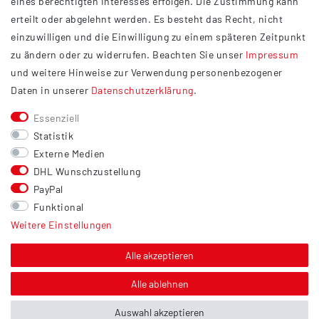
eines berechtigten Interesses erfolgen. Die Zustimmung kann
Datenschutzerklärung
erteilt oder abgelehnt werden. Es besteht das Recht, nicht
Widerrufsrecht
einzuwilligen und die Einwilligung zu einem späteren Zeitpunkt
Barrierefreiheit
zu ändern oder zu widerrufen. Beachten Sie unser
Impressum
und weitere Hinweise zur Verwendung personenbezogener
Service
Daten in unserer
Daten­schutz­erklärung
.
Kontakt
Essenziell
Versand
Statistik
Zahlung
Externe Medien
DHL Wunschzustellung
Vertrag widerrufen
PayPal
Sonstiges
Funktional
Weitere Einstellungen
Hinweis zur Entsorgung von Altbatterien & Altöl
Bildnachweis
Alle akzeptieren
Über uns
Alle ablehnen
Auswahl akzeptieren