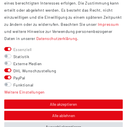
eines berechtigten Interesses erfolgen. Die Zustimmung kann
Datenschutzerklärung
erteilt oder abgelehnt werden. Es besteht das Recht, nicht
Widerrufsrecht
einzuwilligen und die Einwilligung zu einem späteren Zeitpunkt
Barrierefreiheit
zu ändern oder zu widerrufen. Beachten Sie unser
Impressum
und weitere Hinweise zur Verwendung personenbezogener
Service
Daten in unserer
Daten­schutz­erklärung
.
Kontakt
Essenziell
Versand
Statistik
Zahlung
Externe Medien
DHL Wunschzustellung
Vertrag widerrufen
PayPal
Sonstiges
Funktional
Weitere Einstellungen
Hinweis zur Entsorgung von Altbatterien & Altöl
Bildnachweis
Alle akzeptieren
Über uns
Alle ablehnen
Auswahl akzeptieren