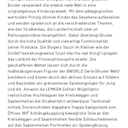
Bruder verwandelt die erlebte reale Welt in eine
originalgetreue Kinderspielwelt. Mit dem pädagogischen
wertvollen Prinzip können Kinder das Gesehene aufbereiten
und werden spielerisch an die verschiedensten Themen,
wie den Straßenbau, die Landwirtschaft oder an
Rettungseinsätze herangeführt. Dabei überzeugt Bruder
durch die hohe Qualität und vielseitige Funktionalität
seiner Produkte. Die Slogans ?auch im Kleinen wie der
Große? beziehungsweise ?Just like the real thing? spiegeln
das Leitbild der Firmenphilosophie wieder. Die
geschaffenen Welten lassen sich durch die
maßstabsgetreuen Figuren der BWORLD Serie (Bruder Welt)
bevölkern und bieten durch den aktiven Einsatz auf Feldern
und Baustellen ein grenzenloses Spielvergnügen für Jung
und Alt. Amazon.de LEMKEN Solitair 9Highlights:
realistisches Hochklappen der Kreiseleggen und
Saateinheiten bei Straßenfahrt entleerbarer Tankinhalt
mittels Dosierschieber klappbare Treppe Saatguttank zum
Öffnen 180° Anhängekupplung bewegliche Teile an den
Kreiseleggen und Saateinheiten flexible Schlauchelemente
auf den Saateinheiten Profilreifen zur Spielergänzung