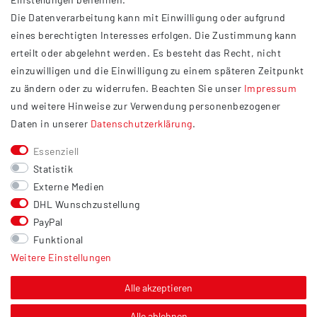
AGB
Die Datenverarbeitung kann mit Einwilligung oder aufgrund
Impressum
eines berechtigten Interesses erfolgen. Die Zustimmung kann
Datenschutzerklärung
erteilt oder abgelehnt werden. Es besteht das Recht, nicht
Widerrufsrecht
einzuwilligen und die Einwilligung zu einem späteren Zeitpunkt
Barrierefreiheit
zu ändern oder zu widerrufen. Beachten Sie unser
Impressum
und weitere Hinweise zur Verwendung personenbezogener
Service
Daten in unserer
Daten­schutz­erklärung
.
Kontakt
Essenziell
Versand
Statistik
Zahlung
Externe Medien
DHL Wunschzustellung
Vertrag widerrufen
PayPal
Sonstiges
Funktional
Weitere Einstellungen
Hinweis zur Entsorgung von Altbatterien & Altöl
Bildnachweis
Alle akzeptieren
Über uns
Alle ablehnen