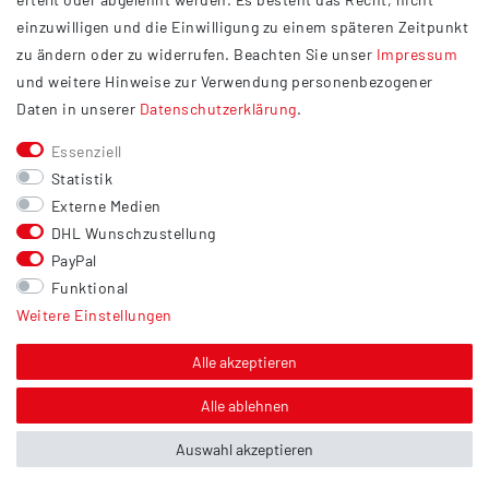
Widerrufsrecht
einzuwilligen und die Einwilligung zu einem späteren Zeitpunkt
Barrierefreiheit
zu ändern oder zu widerrufen. Beachten Sie unser
Impressum
und weitere Hinweise zur Verwendung personenbezogener
Service
Daten in unserer
Daten­schutz­erklärung
.
Kontakt
Essenziell
Versand
Statistik
Zahlung
Externe Medien
DHL Wunschzustellung
Vertrag widerrufen
PayPal
Sonstiges
Funktional
Weitere Einstellungen
Hinweis zur Entsorgung von Altbatterien & Altöl
Bildnachweis
Alle akzeptieren
Über uns
Alle ablehnen
Auswahl akzeptieren