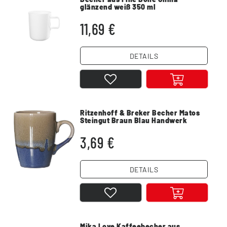
glänzend weiß 350 ml
spülmaschinenfest
11,69 €
DETAILS
Ritzenhoff & Breker Becher Matos
Steingut Braun Blau Handwerk
Design 310 ml
3,69 €
DETAILS
Mika Love Kaffeebecher aus