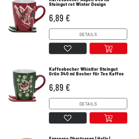
Steingut rot Winter Design
6,89 €
DETAILS
Kaffeebecher Whistler Steingut
Grün 340 ml Becher für Tee Kaffee
Kakao
6,89 €
DETAILS
Espresso Obertassen | Holly |