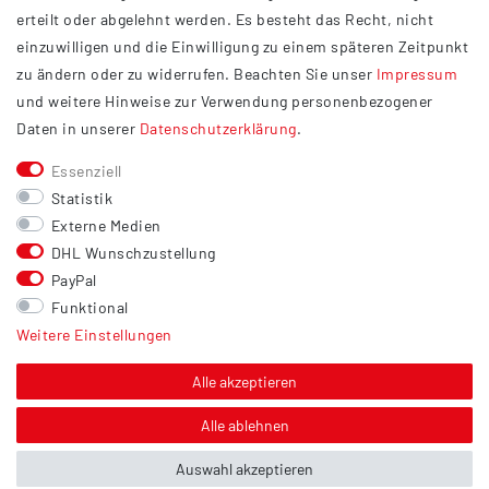
Datenschutzerklärung
erteilt oder abgelehnt werden. Es besteht das Recht, nicht
Widerrufsrecht
einzuwilligen und die Einwilligung zu einem späteren Zeitpunkt
Barrierefreiheit
zu ändern oder zu widerrufen. Beachten Sie unser
Impressum
und weitere Hinweise zur Verwendung personenbezogener
Service
Daten in unserer
Daten­schutz­erklärung
.
Kontakt
Essenziell
Versand
Statistik
Zahlung
Externe Medien
DHL Wunschzustellung
Vertrag widerrufen
PayPal
Sonstiges
Funktional
Weitere Einstellungen
Hinweis zur Entsorgung von Altbatterien & Altöl
Bildnachweis
Alle akzeptieren
Über uns
Alle ablehnen
Auswahl akzeptieren