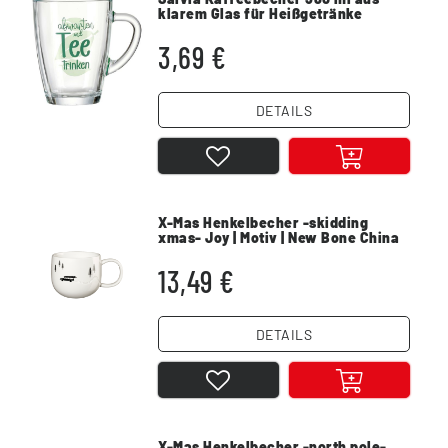
klarem Glas für Heißgetränke
3,69 €
DETAILS
X-Mas Henkelbecher -skidding
xmas- Joy | Motiv | New Bone China
13,49 €
DETAILS
X-Mas Henkelbecher -north pole-