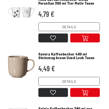
Porzellan 360 ml Tier Motiv Tasse
4,79 €
DETAILS
Savora Kaffeebecher 400 ml
Steinzeug braun Used Look Tasse
für Kaffee
4,49 €
DETAILS
Salvia Kaffeebecher 380 ml aus