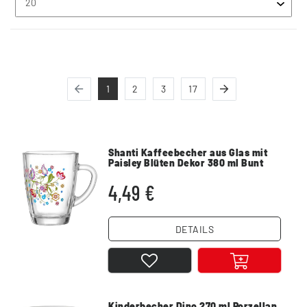
1
2
3
17
Shanti Kaffeebecher aus Glas mit
Paisley Blüten Dekor 380 ml Bunt
4,49 €
DETAILS
Kinderbecher Dino 270 ml Porzellan