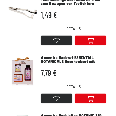
zum Bewegen von Teelichtern
1,49 €
DETAILS
Accentra Badeset ESSENTIAL
BOTANICALS Geschenkset mit
Duschgel und Lotion
7,79 €
DETAILS
Accentra Bodylotion BOTANIC SPA