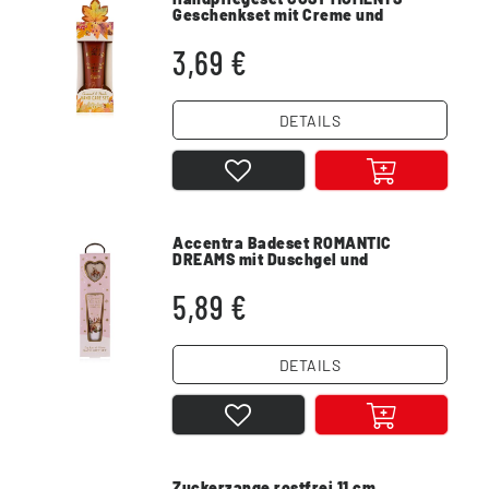
Geschenkset mit Creme und
Nagelfeile
3,69 €
DETAILS
Accentra Badeset ROMANTIC
DREAMS mit Duschgel und
Schlüsselanhänger
5,89 €
DETAILS
Zuckerzange rostfrei 11 cm