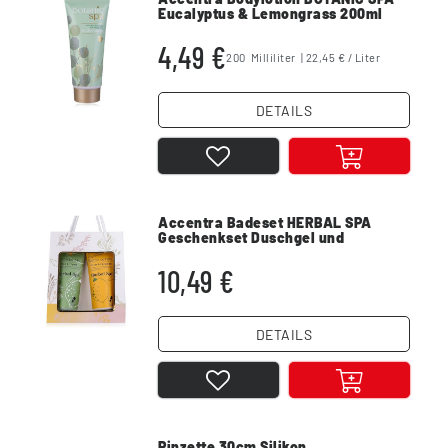
Eucalyptus & Lemongrass 200ml
4,49 €
200
Milliliter
| 22,45 € / Liter
DETAILS
Accentra Badeset HERBAL SPA
Geschenkset Duschgel und
Bodylotion
10,49 €
DETAILS
Pinzette 30cm Silikon