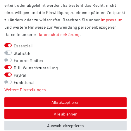
Datenschutzerklärung
erteilt oder abgelehnt werden. Es besteht das Recht, nicht
Widerrufsrecht
einzuwilligen und die Einwilligung zu einem späteren Zeitpunkt
Barrierefreiheit
zu ändern oder zu widerrufen. Beachten Sie unser
Impressum
und weitere Hinweise zur Verwendung personenbezogener
Service
Daten in unserer
Daten­schutz­erklärung
.
Kontakt
Essenziell
Versand
Statistik
Zahlung
Externe Medien
DHL Wunschzustellung
Vertrag widerrufen
PayPal
Sonstiges
Funktional
Weitere Einstellungen
Hinweis zur Entsorgung von Altbatterien & Altöl
Bildnachweis
Alle akzeptieren
Über uns
Alle ablehnen
Auswahl akzeptieren