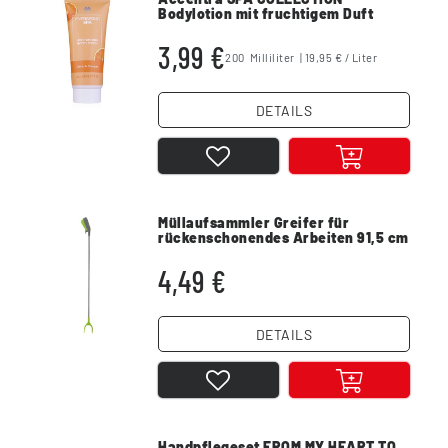
Bodylotion mit fruchtigem Duft
200ml
3,99 €
200
Milliliter
| 19,95 € / Liter
DETAILS
Müllaufsammler Greifer für
rückenschonendes Arbeiten 91,5 cm
4,49 €
DETAILS
Handpflegeset FROM MY HEART TO