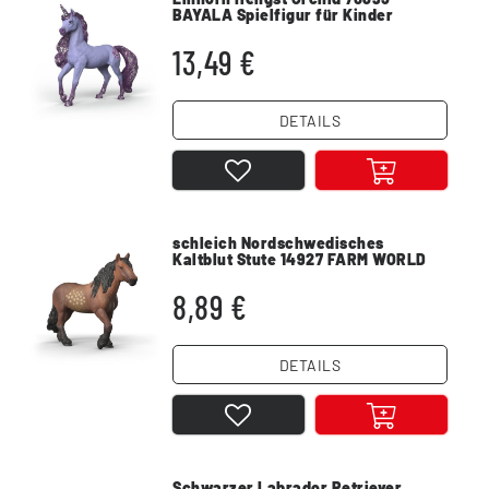
BAYALA Spielfigur für Kinder
13,49 €
DETAILS
schleich Nordschwedisches
Kaltblut Stute 14927 FARM WORLD
Spielfigur
8,89 €
DETAILS
Schwarzer Labrador Retriever