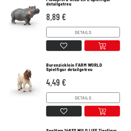
detailgetreu
8,89 €
DETAILS
Burenzicklein FARM WORLD
Spielfigur detailgetreu
4,49 €
DETAILS
Seelöwe 14933 WILD LIFE Tierfigur