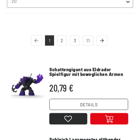
1
2
3
11
Schattengigant aus Eldrador
Spielfigur mit beweglichen Armen
20,79 €
DETAILS
Schleich Lavamonster glühender