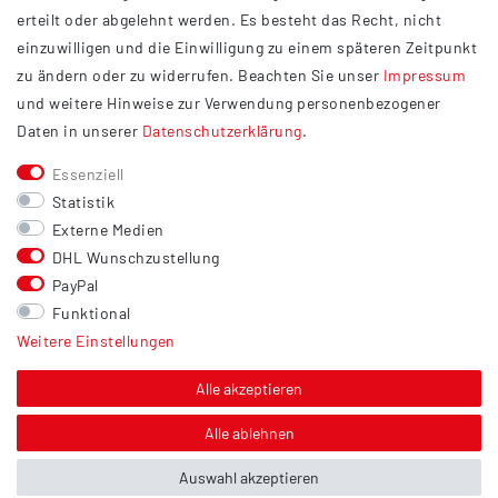
Datenschutzerklärung
erteilt oder abgelehnt werden. Es besteht das Recht, nicht
Widerrufsrecht
einzuwilligen und die Einwilligung zu einem späteren Zeitpunkt
Barrierefreiheit
zu ändern oder zu widerrufen. Beachten Sie unser
Impressum
und weitere Hinweise zur Verwendung personenbezogener
Service
Daten in unserer
Daten­schutz­erklärung
.
Kontakt
Essenziell
Versand
Statistik
Zahlung
Externe Medien
DHL Wunschzustellung
Vertrag widerrufen
PayPal
Sonstiges
Funktional
Weitere Einstellungen
Hinweis zur Entsorgung von Altbatterien & Altöl
Bildnachweis
Alle akzeptieren
Über uns
Alle ablehnen
Auswahl akzeptieren