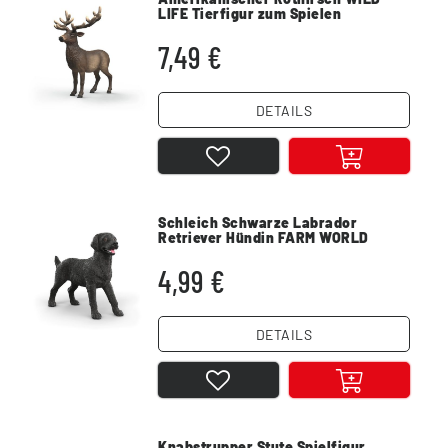
LIFE Tierfigur zum Spielen
7,49 €
DETAILS
Schleich Schwarze Labrador
Retriever Hündin FARM WORLD
Spielfigur
4,99 €
DETAILS
Knabstrupper Stute Spielfigur