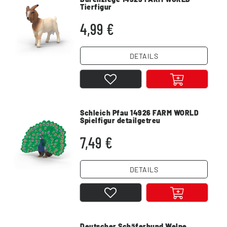
Tierfigur
4,99 €
DETAILS
Schleich Pfau 14926 FARM WORLD
Spielfigur detailgetreu
7,49 €
DETAILS
Deutscher Schäferhund Welpe