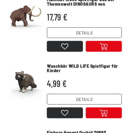
Themenwelt DINOSAURS von
schleich
17,79 €
DETAILS
Waschbär WILD LIFE Spielfigur für
Kinder
4,99 €
DETAILS
Einhorn Hengst Orchid 70893