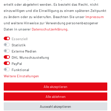
Datenschutzerklärung
erteilt oder abgelehnt werden. Es besteht das Recht, nicht
Widerrufsrecht
einzuwilligen und die Einwilligung zu einem späteren Zeitpunkt
Barrierefreiheit
zu ändern oder zu widerrufen. Beachten Sie unser
Impressum
und weitere Hinweise zur Verwendung personenbezogener
Service
Daten in unserer
Daten­schutz­erklärung
.
Kontakt
Essenziell
Versand
Statistik
Zahlung
Externe Medien
DHL Wunschzustellung
Vertrag widerrufen
PayPal
Sonstiges
Funktional
Weitere Einstellungen
Hinweis zur Entsorgung von Altbatterien & Altöl
Bildnachweis
Alle akzeptieren
Über uns
Alle ablehnen
Auswahl akzeptieren