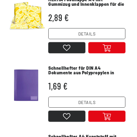
Gummizug und Innenklappen für die
Schule Gelb
2,89 €
DETAILS
Schnellhefter für DIN A4
Dokumente aus Polypropylen in
Violett
1,69 €
DETAILS
Schnellhefter A4 Kunststoff mit