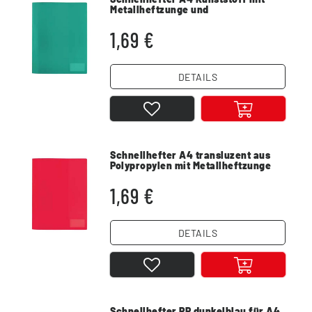
Metallheftzunge und
Einstecktasche
1,69 €
DETAILS
Schnellhefter A4 transluzent aus
Polypropylen mit Metallheftzunge
rot
1,69 €
DETAILS
Schnellhefter PP dunkelblau für A4