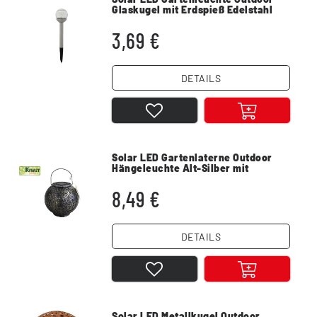
Glaskugel mit Erdspieß Edelstahl
wetterfest
3,69 €
DETAILS
Solar LED Gartenlaterne Outdoor
Hängeleuchte Alt-Silber mit
Lichtsensor wasserdicht
8,49 €
DETAILS
Solar LED Metallkugel Outdoor