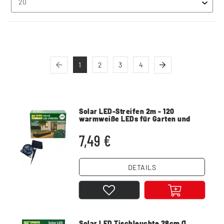
1
2
3
4
Solar LED-Streifen 2m - 120
warmweiße LEDs für Garten und
Balkon - IP44
7,49 €
DETAILS
Solar LED Tischleuchte 28cm Ø