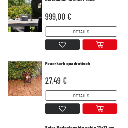
999,00 €
DETAILS
Feuerkorb quadratisch
27,49 €
DETAILS
Solar Bodenleuchte eckig 12x12 cm