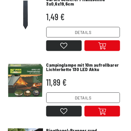
3x0,6x19,6cm
1,49 €
DETAILS
Campinglampe mit 10m aufrollbarer
Lichterkette 130 LED Akku
warmweiß RGB
11,89 €
DETAILS
Bioethanol-Brenner rund