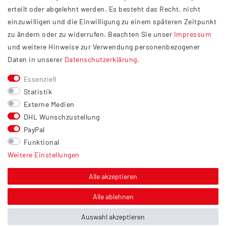
Datenschutzerklärung
erteilt oder abgelehnt werden. Es besteht das Recht, nicht
Widerrufsrecht
einzuwilligen und die Einwilligung zu einem späteren Zeitpunkt
Barrierefreiheit
zu ändern oder zu widerrufen. Beachten Sie unser
Impressum
und weitere Hinweise zur Verwendung personenbezogener
Service
Daten in unserer
Daten­schutz­erklärung
.
Kontakt
Essenziell
Versand
Statistik
Zahlung
Externe Medien
DHL Wunschzustellung
Vertrag widerrufen
PayPal
Sonstiges
Funktional
Weitere Einstellungen
Hinweis zur Entsorgung von Altbatterien & Altöl
Bildnachweis
Alle akzeptieren
Über uns
Alle ablehnen
Auswahl akzeptieren