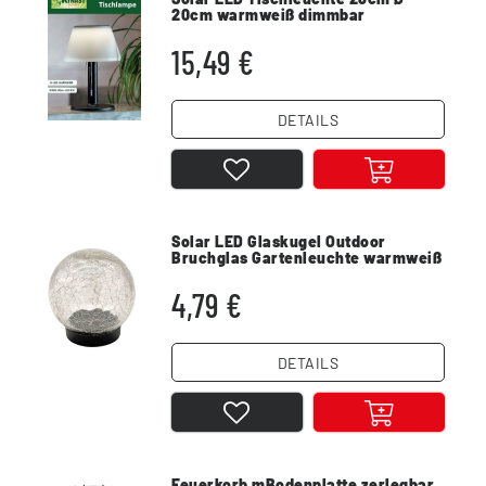
20cm warmweiß dimmbar
Außenleuchte IP44
15,49 €
DETAILS
Solar LED Glaskugel Outdoor
Bruchglas Gartenleuchte warmweiß
12cm IP44
4,79 €
DETAILS
Feuerkorb mBodenplatte zerlegbar