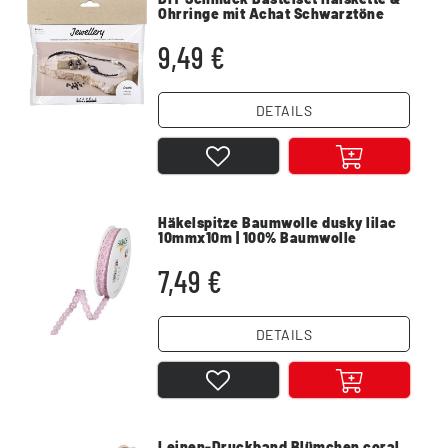
Ohrringe mit Achat Schwarztöne
Markant
9,49 €
DETAILS
Häkelspitze Baumwolle dusky lilac
10mmx10m | 100% Baumwolle
7,49 €
DETAILS
Leinen-Druckband Blümchen coral