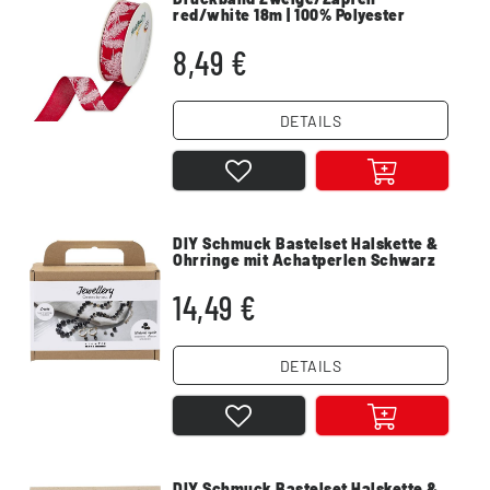
red/white 18m | 100% Polyester
8,49 €
DETAILS
DIY Schmuck Bastelset Halskette &
Ohrringe mit Achatperlen Schwarz
Weiß
14,49 €
DETAILS
DIY Schmuck Bastelset Halskette &