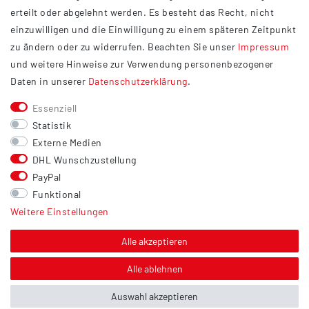
Datenschutzerklärung
erteilt oder abgelehnt werden. Es besteht das Recht, nicht
Widerrufsrecht
einzuwilligen und die Einwilligung zu einem späteren Zeitpunkt
Barrierefreiheit
zu ändern oder zu widerrufen. Beachten Sie unser
Impressum
und weitere Hinweise zur Verwendung personenbezogener
Service
Daten in unserer
Daten­schutz­erklärung
.
Kontakt
Essenziell
Versand
Statistik
Zahlung
Externe Medien
DHL Wunschzustellung
Vertrag widerrufen
PayPal
Sonstiges
Funktional
Weitere Einstellungen
Hinweis zur Entsorgung von Altbatterien & Altöl
Bildnachweis
Alle akzeptieren
Über uns
Alle ablehnen
Auswahl akzeptieren