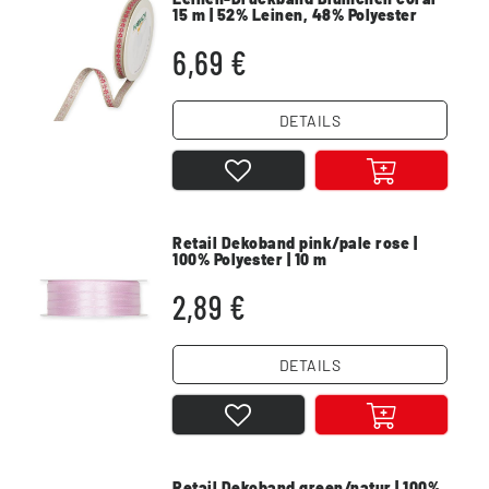
15 m | 52% Leinen, 48% Polyester
6,69 €
DETAILS
Retail Dekoband pink/pale rose |
100% Polyester | 10 m
2,89 €
DETAILS
Retail Dekoband green/natur | 100%