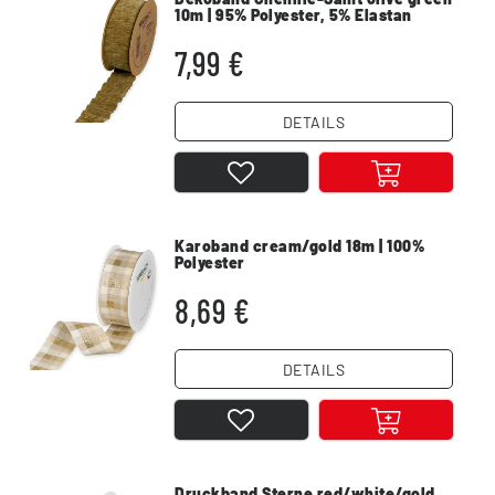
10m | 95% Polyester, 5% Elastan
7,99 €
DETAILS
Karoband cream/gold 18m | 100%
Polyester
8,69 €
DETAILS
Druckband Sterne red/white/gold