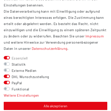
Einstellungen benennen.
AGB
Die Datenverarbeitung kann mit Einwilligung oder aufgrund
Impressum
eines berechtigten Interesses erfolgen. Die Zustimmung kann
Datenschutzerklärung
erteilt oder abgelehnt werden. Es besteht das Recht, nicht
Widerrufsrecht
einzuwilligen und die Einwilligung zu einem späteren Zeitpunkt
Barrierefreiheit
zu ändern oder zu widerrufen. Beachten Sie unser
Impressum
und weitere Hinweise zur Verwendung personenbezogener
Service
Daten in unserer
Daten­schutz­erklärung
.
Kontakt
Essenziell
Versand
Statistik
Zahlung
Externe Medien
DHL Wunschzustellung
Vertrag widerrufen
PayPal
Sonstiges
Funktional
Weitere Einstellungen
Hinweis zur Entsorgung von Altbatterien & Altöl
Bildnachweis
Alle akzeptieren