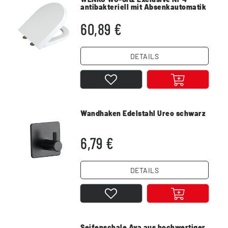
antibakteriell mit Absenkautomatik
Weiß
60,89 €
DETAILS
Wandhaken Edelstahl Ureo schwarz
6,79 €
DETAILS
Seifenschale Ava aus hochwertiger