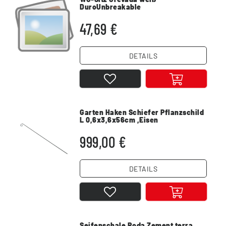
DuroUnbreakable
47,69 €
DETAILS
Garten Haken Schiefer Pflanzschild
L 0,6x3,6x56cm ,Eisen
999,00 €
DETAILS
Seifenschale Roda Zement terra