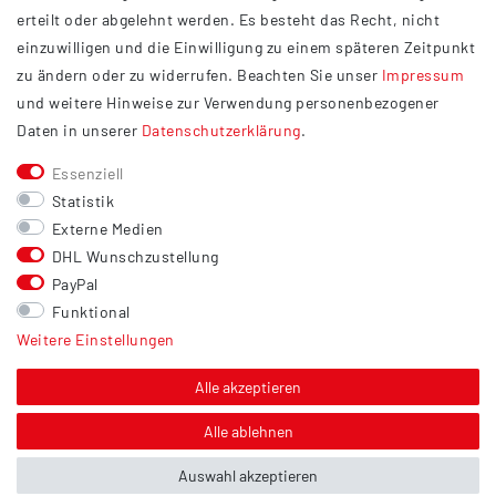
Datenschutzerklärung
erteilt oder abgelehnt werden. Es besteht das Recht, nicht
Widerrufsrecht
einzuwilligen und die Einwilligung zu einem späteren Zeitpunkt
Barrierefreiheit
zu ändern oder zu widerrufen. Beachten Sie unser
Impressum
und weitere Hinweise zur Verwendung personenbezogener
Service
Daten in unserer
Daten­schutz­erklärung
.
Kontakt
Essenziell
Versand
Statistik
Zahlung
Externe Medien
DHL Wunschzustellung
Vertrag widerrufen
PayPal
Sonstiges
Funktional
Weitere Einstellungen
Hinweis zur Entsorgung von Altbatterien & Altöl
Bildnachweis
Alle akzeptieren
Über uns
Alle ablehnen
Auswahl akzeptieren