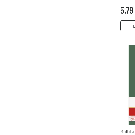
g/m² 35
5,79
Multifu