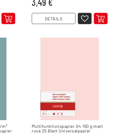
3,49 €
DETAILS
g/m²
Multifunktionspapier A4 160 g matt
papier
rosé 25 Blatt Universalpapier