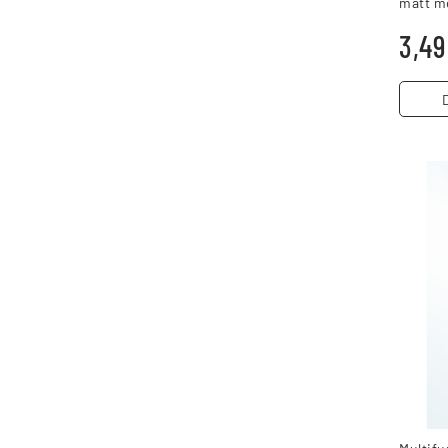
matt m
Univers
3,49