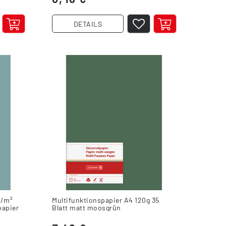
DETAILS
g/m²
Multifunktionspapier A4 120g 35
papier
Blatt matt moosgrün