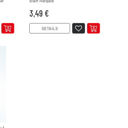
ier
Blatt Hellgelb
3,49 €
DETAILS