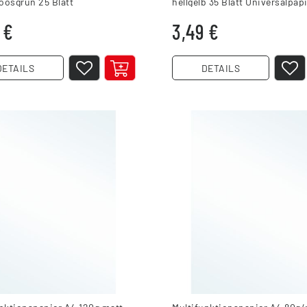
oosgrün 25 Blatt
hellgelb 35 Blatt Universalpap
alpapier
 €
3,49 €
DETAILS
DETAILS