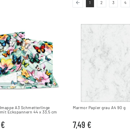
1
2
3
4
mappe A3 Schmetterlinge
Marmor Papier grau A4 9O g
 mit Eckspannern 44 x 33,5 cm
 €
7,49 €