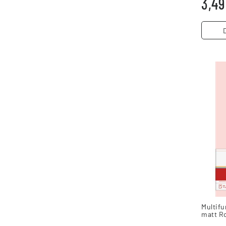
3,49
Multifu
matt R