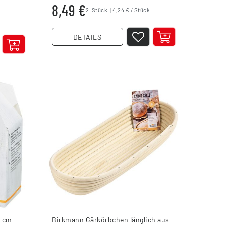
8,49 €
2
Stück
| 4,24 € / Stück
DETAILS
6 cm
Birkmann Gärkörbchen länglich aus