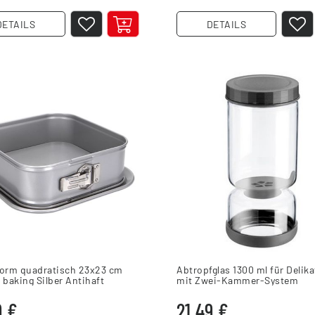
DETAILS
DETAILS
form quadratisch 23x23 cm
Abtropfglas 1300 ml für Delik
 baking Silber Antihaft
mit Zwei-Kammer-System
9 €
21,49 €