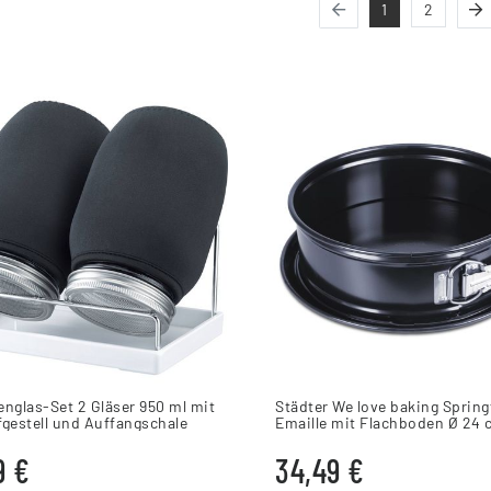
1
2
nglas-Set 2 Gläser 950 ml mit
Städter We love baking Sprin
gestell und Auffangschale
Emaille mit Flachboden Ø 24
Schwarz
9 €
34,49 €