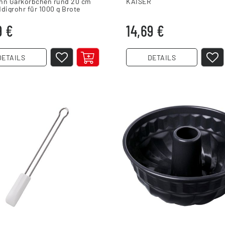
nn Gärkörbchen rund 20 cm
KAISER
digrohr für 1000 g Brote
9 €
14,69 €
DETAILS
DETAILS