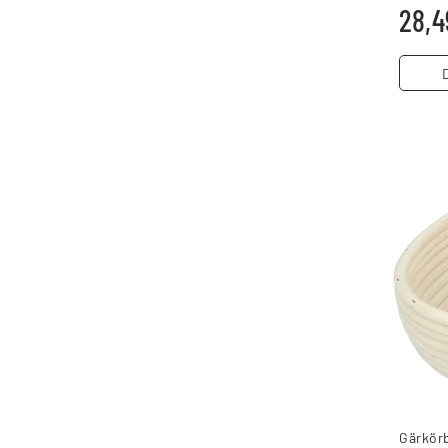
28,4
Gärkörb