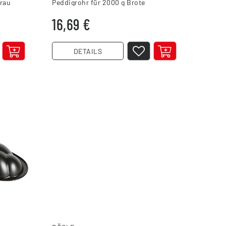
grau
Peddigrohr für 2000 g Brote
16,69 €
DETAILS