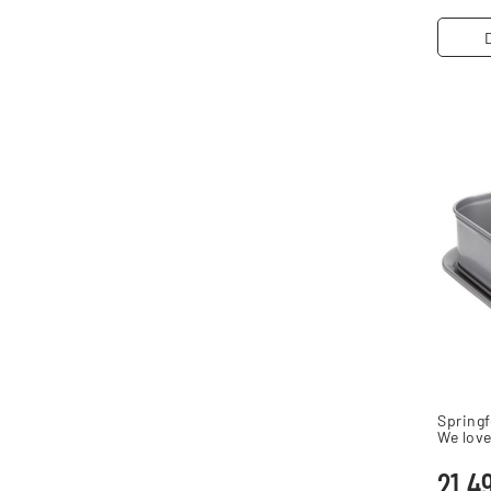
Spring
We love
21,4