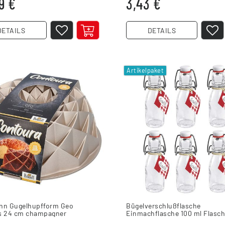
9 €
3,43 €
DETAILS
DETAILS
Artikelpaket
nn Gugelhupfform Geo
Bügelverschlußflasche
s 24 cm champagner
Einmachflasche 100 ml Flasch
rm
Stück] klein