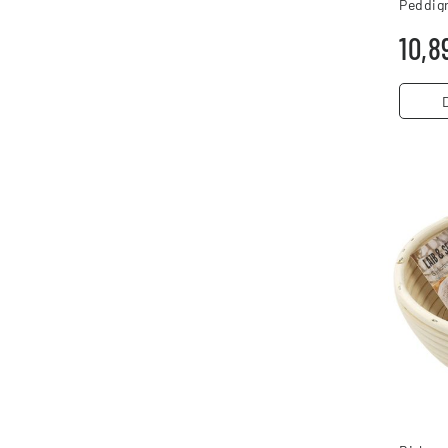
Peddigr
10,8