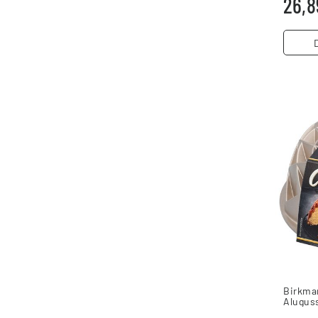
26,8
Birkma
Alugus
Backfo