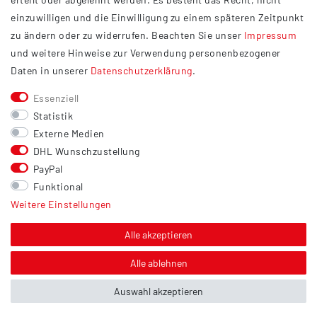
Widerrufsrecht
einzuwilligen und die Einwilligung zu einem späteren Zeitpunkt
Barrierefreiheit
zu ändern oder zu widerrufen. Beachten Sie unser
Impressum
und weitere Hinweise zur Verwendung personenbezogener
Service
Daten in unserer
Daten­schutz­erklärung
.
Kontakt
Essenziell
Versand
Statistik
Zahlung
Externe Medien
DHL Wunschzustellung
Vertrag widerrufen
PayPal
Sonstiges
Funktional
Weitere Einstellungen
Hinweis zur Entsorgung von Altbatterien & Altöl
Bildnachweis
Alle akzeptieren
Über uns
Alle ablehnen
Auswahl akzeptieren