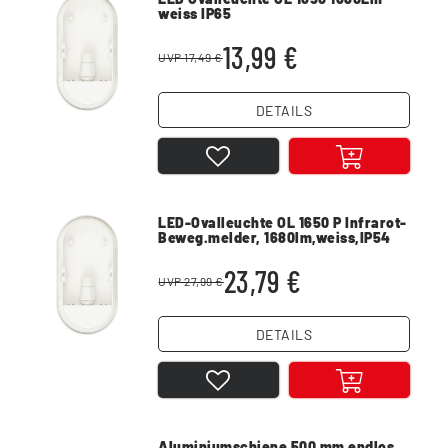
weiss IP65
13,99 €
UVP 17,49 €
DETAILS
LED-Ovalleuchte OL 1650 P Infrarot-
Beweg.melder, 1680lm,weiss,IP54
23,79 €
UVP 27,99 €
DETAILS
Aluminiumschiene 500 mm endlos