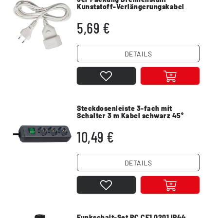
Kunststoff-Verlängerungskabel
weiß Eurostecker, weiß 5 Meter (5
Meter | 3er Pack, weiß | Euro)
5,69 €
DETAILS
Steckdosenleiste 3-fach mit
Schalter 3 m Kabel schwarz 45°
Winkel Schutzkontakt
10,49 €
DETAILS
Funkschalt-Set RC CE1 0201 IP44