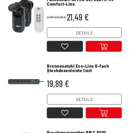
Comfort-Line
21,49 €
UVP 23,99 €
DETAILS
Brennenstuhl Eco-Line 6-fach
Steckdosenleiste (mit
Überspannungsschutz,
Steckerleiste, Kindersicherung,
19,89 €
Schalter und 1,5 m Kabel) anthrazit
DETAILS
Rauchwarnmelder RM C 9010