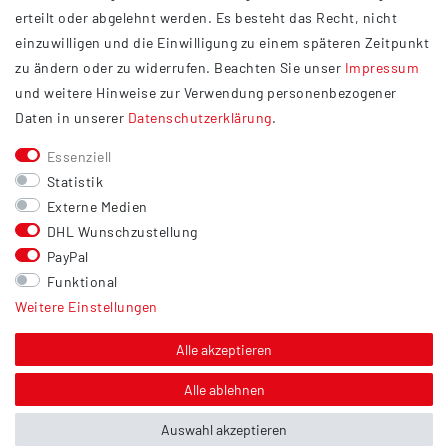
Datenschutzerklärung
erteilt oder abgelehnt werden. Es besteht das Recht, nicht
Widerrufsrecht
einzuwilligen und die Einwilligung zu einem späteren Zeitpunkt
Barrierefreiheit
zu ändern oder zu widerrufen. Beachten Sie unser
Impressum
und weitere Hinweise zur Verwendung personenbezogener
Service
Daten in unserer
Daten­schutz­erklärung
.
Kontakt
Essenziell
Versand
Statistik
Zahlung
Externe Medien
DHL Wunschzustellung
Vertrag widerrufen
PayPal
Sonstiges
Funktional
Weitere Einstellungen
Hinweis zur Entsorgung von Altbatterien & Altöl
Bildnachweis
Alle akzeptieren
Über uns
Alle ablehnen
Auswahl akzeptieren