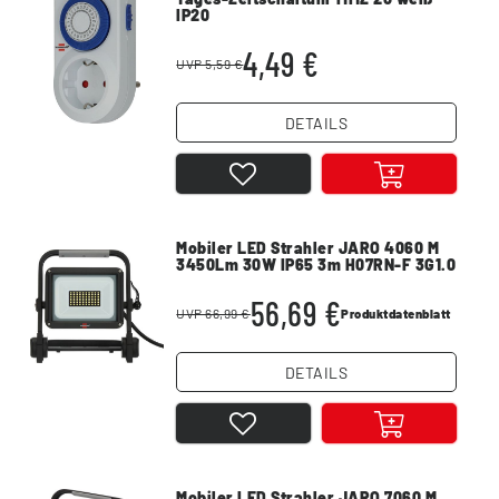
IP20
4,49 €
UVP 5,59 €
DETAILS
Mobiler LED Strahler JARO 4060 M
3450Lm 30W IP65 3m H07RN-F 3G1.0
56,69 €
UVP 66,99 €
Produktdatenblatt
DETAILS
Mobiler LED Strahler JARO 7060 M