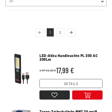
1
2
LED-Akku Handleuchte PL 200 AC
200Lm
17,99 €
UVP 22,99 €
DETAILS
Tages-Zeitschaltuhr MMZ 20 weiß