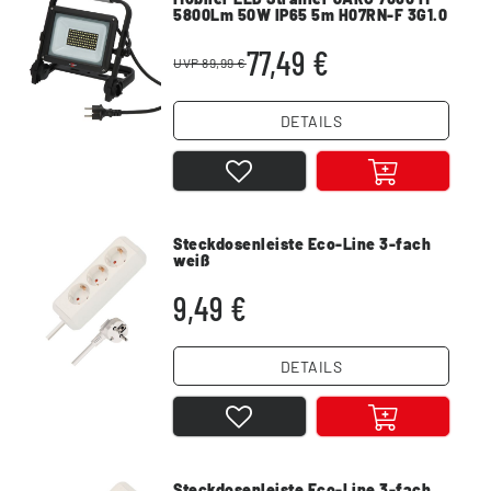
5800Lm 50W IP65 5m H07RN-F 3G1.0
77,49 €
UVP 89,99 €
DETAILS
Steckdosenleiste Eco-Line 3-fach
weiß
9,49 €
DETAILS
Steckdosenleiste Eco-Line 3-fach