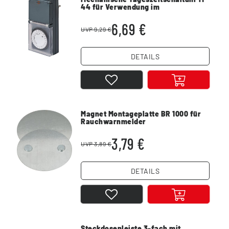
44 für Verwendung im
Außenbereich IP44
6,69 €
UVP 9,29 €
DETAILS
Magnet Montageplatte BR 1000 für
Rauchwarnmelder
3,79 €
UVP 3,89 €
DETAILS
Steckdosenleiste 3-fach mit