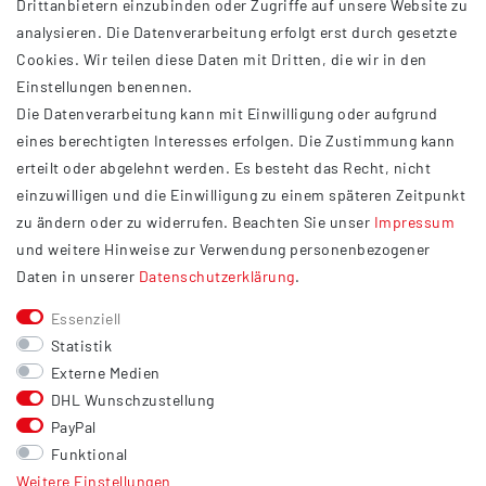
Drittanbietern einzubinden oder Zugriffe auf unsere Website zu
analysieren. Die Datenverarbeitung erfolgt erst durch gesetzte
INFORMATIONEN
Cookies. Wir teilen diese Daten mit Dritten, die wir in den
Einstellungen benennen.
AGB
Die Datenverarbeitung kann mit Einwilligung oder aufgrund
Impressum
eines berechtigten Interesses erfolgen. Die Zustimmung kann
Datenschutzerklärung
erteilt oder abgelehnt werden. Es besteht das Recht, nicht
Widerrufsrecht
einzuwilligen und die Einwilligung zu einem späteren Zeitpunkt
Barrierefreiheit
zu ändern oder zu widerrufen. Beachten Sie unser
Impressum
und weitere Hinweise zur Verwendung personenbezogener
Service
Daten in unserer
Daten­schutz­erklärung
.
Kontakt
Essenziell
Versand
Statistik
Zahlung
Externe Medien
DHL Wunschzustellung
Vertrag widerrufen
PayPal
Sonstiges
Funktional
Weitere Einstellungen