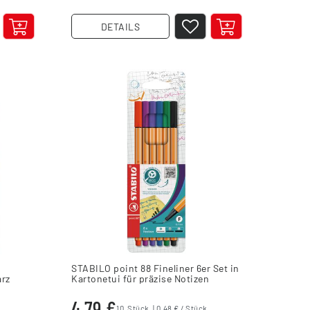
DETAILS
STABILO point 88 Fineliner 6er Set in
arz
Kartonetui für präzise Notizen
4,79 €
10
Stück
| 0,48 € / Stück