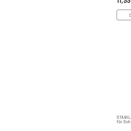
STABILO
für Sc