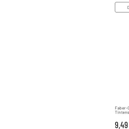
Faber-
Tintens
schwar
9,49