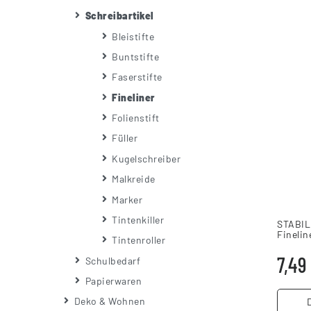
Schreibartikel
Bleistifte
Buntstifte
Faserstifte
Fineliner
Folienstift
Füller
Kugelschreiber
Malkreide
Marker
Tintenkiller
STABILO
Finelin
Tintenroller
7,49
Schulbedarf
Papierwaren
Deko & Wohnen