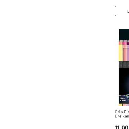
Grip F
Dreikan
11,9