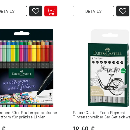
DETAILS
DETAILS
inepen 30er Etui ergonomische
Faber-Castell Ecco Pigment
tform für präzise Linien
Tintenschreiber 8er Set schw
9 €
18,49 €