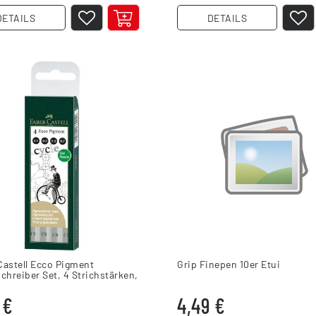
DETAILS
DETAILS
Castell Ecco Pigment
Grip Finepen 10er Etui
chreiber Set, 4 Strichstärken,
z
 €
4,49 €