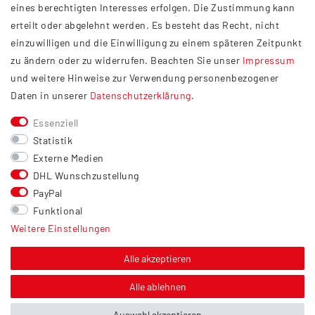
eines berechtigten Interesses erfolgen. Die Zustimmung kann
Datenschutzerklärung
erteilt oder abgelehnt werden. Es besteht das Recht, nicht
Widerrufsrecht
einzuwilligen und die Einwilligung zu einem späteren Zeitpunkt
Barrierefreiheit
zu ändern oder zu widerrufen. Beachten Sie unser
Impressum
und weitere Hinweise zur Verwendung personenbezogener
Service
Daten in unserer
Daten­schutz­erklärung
.
Kontakt
Essenziell
Versand
Statistik
Zahlung
Externe Medien
DHL Wunschzustellung
Vertrag widerrufen
PayPal
Sonstiges
Funktional
Weitere Einstellungen
Hinweis zur Entsorgung von Altbatterien & Altöl
Bildnachweis
Alle akzeptieren
Über uns
Alle ablehnen
Auswahl akzeptieren