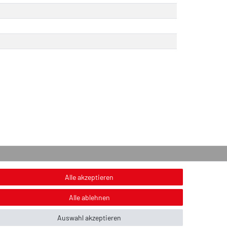
onstiges
Alle akzeptieren
nweis zur Entsorgung von Altbatterien & Altöl
Alle ablehnen
ildnachweis
Auswahl akzeptieren
ber uns