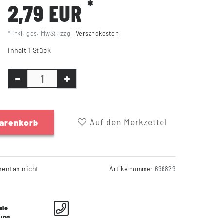
*
2,79 EUR
* inkl. ges. MwSt. zzgl.
Versandkosten
Inhalt
1
Stück
Auf den Merkzettel
Warenkorb
entan nicht
Artikelnummer
696829
ale
lung