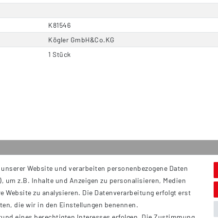
K81546
Kögler GmbH&Co.KG
1 Stück
 unserer Website und verarbeiten personenbezogene Daten
Service
S
, um z.B. Inhalte und Anzeigen zu personalisieren, Medien
Hi
Kontakt
e Website zu analysieren. Die Datenverarbeitung erfolgt erst
B
Versand
tten, die wir in den Einstellungen benennen.
Ü
rund eines berechtigten Interesses erfolgen. Die Zustimmung