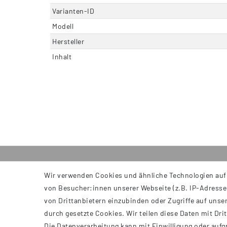
Varianten-ID
Modell
Hersteller
Inhalt
Wir verwenden Cookies und ähnliche Technologien auf
INFORMATIONEN
von Besucher:innen unserer Webseite (z.B. IP-Adresse)
AGB
von Drittanbietern einzubinden oder Zugriffe auf unser
Impressum
durch gesetzte Cookies. Wir teilen diese Daten mit Dri
Datenschutzerklärung
Die Datenverarbeitung kann mit Einwilligung oder aufg