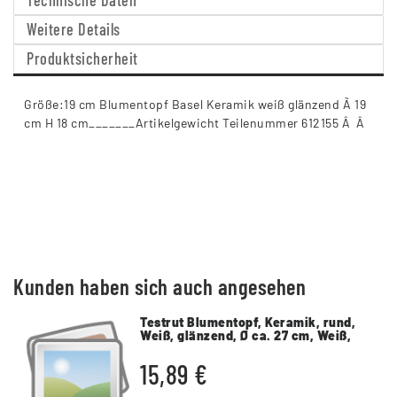
Technische Daten
Weitere Details
Produktsicherheit
Größe:19 cm Blumentopf Basel Keramik weiß glänzend Ã 19
cm H 18 cm_______Artikelgewicht Teilenummer 612155 Â Â
Kunden haben sich auch angesehen
Testrut Blumentopf, Keramik, rund,
Weiß, glänzend, Ø ca. 27 cm, Weiß,
Durchmesser ca. 27 cm, Höhe ca. 26
cm
15,89 €