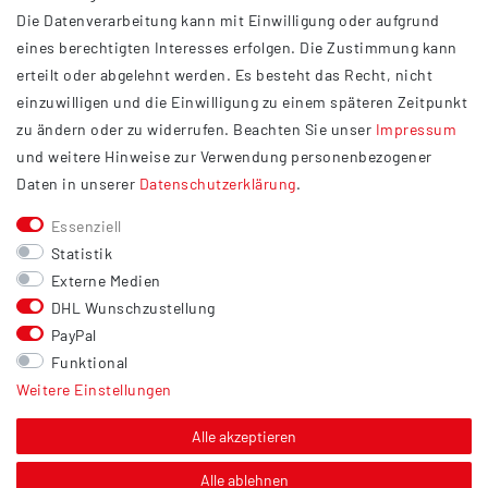
AGB
Die Datenverarbeitung kann mit Einwilligung oder aufgrund
Impressum
eines berechtigten Interesses erfolgen. Die Zustimmung kann
Datenschutzerklärung
erteilt oder abgelehnt werden. Es besteht das Recht, nicht
Widerrufsrecht
einzuwilligen und die Einwilligung zu einem späteren Zeitpunkt
Barrierefreiheit
zu ändern oder zu widerrufen. Beachten Sie unser
Impressum
und weitere Hinweise zur Verwendung personenbezogener
Service
Daten in unserer
Daten­schutz­erklärung
.
Kontakt
Essenziell
Versand
Statistik
Zahlung
Externe Medien
DHL Wunschzustellung
Vertrag widerrufen
PayPal
Sonstiges
Funktional
Weitere Einstellungen
Hinweis zur Entsorgung von Altbatterien & Altöl
Bildnachweis
Alle akzeptieren
Über uns
Alle ablehnen