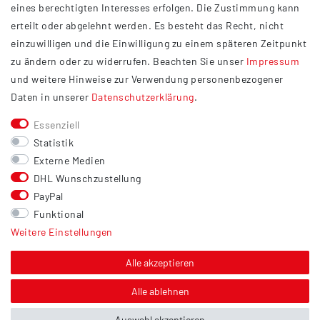
eines berechtigten Interesses erfolgen. Die Zustimmung kann
Datenschutzerklärung
erteilt oder abgelehnt werden. Es besteht das Recht, nicht
Widerrufsrecht
einzuwilligen und die Einwilligung zu einem späteren Zeitpunkt
Barrierefreiheit
zu ändern oder zu widerrufen. Beachten Sie unser
Impressum
und weitere Hinweise zur Verwendung personenbezogener
Service
Daten in unserer
Daten­schutz­erklärung
.
Kontakt
Essenziell
Versand
Statistik
Zahlung
Externe Medien
DHL Wunschzustellung
Vertrag widerrufen
PayPal
Sonstiges
Funktional
Weitere Einstellungen
Hinweis zur Entsorgung von Altbatterien & Altöl
Bildnachweis
Alle akzeptieren
Über uns
Alle ablehnen
Auswahl akzeptieren