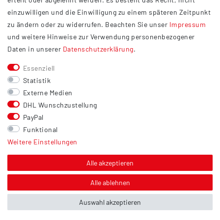
Widerrufsrecht
einzuwilligen und die Einwilligung zu einem späteren Zeitpunkt
Barrierefreiheit
zu ändern oder zu widerrufen. Beachten Sie unser
Impressum
und weitere Hinweise zur Verwendung personenbezogener
Service
Daten in unserer
Daten­schutz­erklärung
.
Kontakt
Essenziell
Versand
Statistik
Zahlung
Externe Medien
DHL Wunschzustellung
Vertrag widerrufen
PayPal
Sonstiges
Funktional
Weitere Einstellungen
Hinweis zur Entsorgung von Altbatterien & Altöl
Bildnachweis
Alle akzeptieren
Über uns
Alle ablehnen
Auswahl akzeptieren