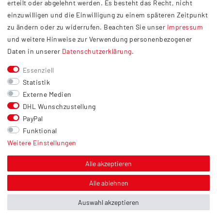
erteilt oder abgelehnt werden. Es besteht das Recht, nicht
Widerrufsrecht
einzuwilligen und die Einwilligung zu einem späteren Zeitpunkt
Barrierefreiheit
zu ändern oder zu widerrufen. Beachten Sie unser
Impressum
und weitere Hinweise zur Verwendung personenbezogener
Service
Daten in unserer
Daten­schutz­erklärung
.
Kontakt
Essenziell
Versand
Statistik
Zahlung
Externe Medien
DHL Wunschzustellung
Vertrag widerrufen
PayPal
Sonstiges
Funktional
Weitere Einstellungen
Hinweis zur Entsorgung von Altbatterien & Altöl
Bildnachweis
Alle akzeptieren
Über uns
Alle ablehnen
Auswahl akzeptieren