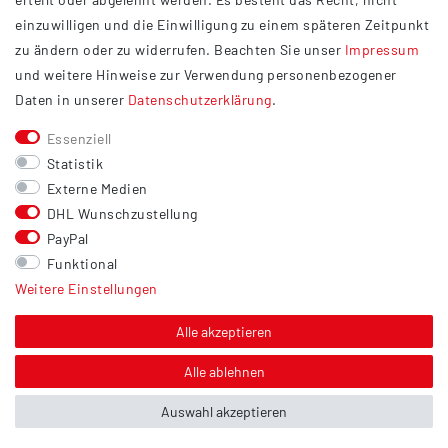
Widerrufsrecht
einzuwilligen und die Einwilligung zu einem späteren Zeitpunkt
Barrierefreiheit
zu ändern oder zu widerrufen. Beachten Sie unser
Impressum
und weitere Hinweise zur Verwendung personenbezogener
Service
Daten in unserer
Daten­schutz­erklärung
.
Kontakt
Essenziell
Versand
Statistik
Zahlung
Externe Medien
DHL Wunschzustellung
Vertrag widerrufen
PayPal
Sonstiges
Funktional
Weitere Einstellungen
Hinweis zur Entsorgung von Altbatterien & Altöl
Bildnachweis
Alle akzeptieren
Über uns
Alle ablehnen
Auswahl akzeptieren