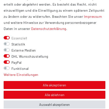
Datenschutzerklärung
erteilt oder abgelehnt werden. Es besteht das Recht, nicht
Widerrufsrecht
einzuwilligen und die Einwilligung zu einem späteren Zeitpunkt
Barrierefreiheit
zu ändern oder zu widerrufen. Beachten Sie unser
Impressum
und weitere Hinweise zur Verwendung personenbezogener
Service
Daten in unserer
Daten­schutz­erklärung
.
Kontakt
Essenziell
Versand
Statistik
Zahlung
Externe Medien
DHL Wunschzustellung
Vertrag widerrufen
PayPal
Sonstiges
Funktional
Weitere Einstellungen
Hinweis zur Entsorgung von Altbatterien & Altöl
Bildnachweis
Alle akzeptieren
Über uns
Alle ablehnen
Auswahl akzeptieren