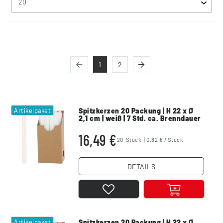
1
2
Artikelpaket
Spitzkerzen 20 Packung | H 22 x Ø
2,1 cm | weiß | 7 Std. ca. Brenndauer
16,49 €
20
Stück
| 0,82 € / Stück
DETAILS
Artikelpaket
Spitzkerzen 20 Packung | H 22 x Ø