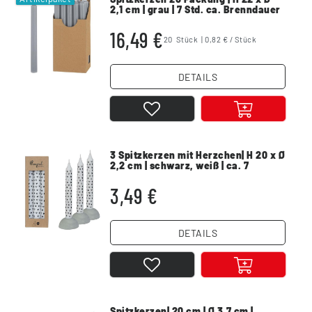
2,1 cm | grau | 7 Std. ca. Brenndauer
16,49 €
20
Stück
| 0,82 € / Stück
DETAILS
3 Spitzkerzen mit Herzchen| H 20 x Ø
2,2 cm | schwarz, weiß | ca. 7
Stunden
3,49 €
DETAILS
Spitzkerzen| 20 cm | Ø 3,7 cm |