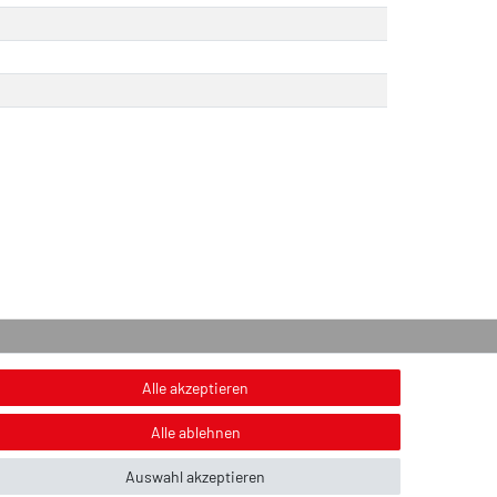
onstiges
Alle akzeptieren
nweis zur Entsorgung von Altbatterien & Altöl
Alle ablehnen
ildnachweis
Auswahl akzeptieren
ber uns