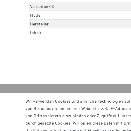
Varianten-ID
Modell
Hersteller
Inhalt
Wir verwenden Cookies und ähnliche Technologien auf
INFORMATIONEN
von Besucher:innen unserer Webseite (z.B. IP-Adresse)
AGB
von Drittanbietern einzubinden oder Zugriffe auf unser
Impressum
durch gesetzte Cookies. Wir teilen diese Daten mit Dri
Datenschutzerklärung
Die Datenverarbeitung kann mit Einwilligung oder aufg