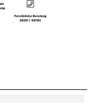
ale
lung
Persönliche Beratung
s
05251 / 507101