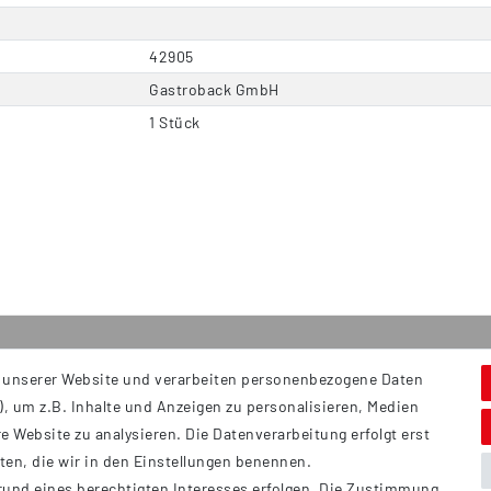
42905
Gastroback GmbH
1 Stück
 unserer Website und verarbeiten personenbezogene Daten
Service
S
, um z.B. Inhalte und Anzeigen zu personalisieren, Medien
Hi
Kontakt
e Website zu analysieren. Die Datenverarbeitung erfolgt erst
B
Versand
tten, die wir in den Einstellungen benennen.
Ü
rund eines berechtigten Interesses erfolgen. Die Zustimmung