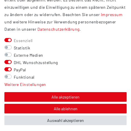
Widerrufsrecht
einzuwilligen und die Einwilligung zu einem späteren Zeitpunkt
Barrierefreiheit
zu ändern oder zu widerrufen. Beachten Sie unser
Impressum
und weitere Hinweise zur Verwendung personenbezogener
Service
Daten in unserer
Daten­schutz­erklärung
.
Kontakt
Essenziell
Versand
Statistik
Zahlung
Externe Medien
DHL Wunschzustellung
Vertrag widerrufen
PayPal
Sonstiges
Funktional
Weitere Einstellungen
Hinweis zur Entsorgung von Altbatterien & Altöl
Bildnachweis
Alle akzeptieren
Über uns
Alle ablehnen
Auswahl akzeptieren