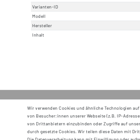
Varianten-ID
Modell
Hersteller
Inhalt
Wir verwenden Cookies und ähnliche Technologien auf
INFORMATIONEN
von Besucher:innen unserer Webseite (z.B. IP-Adresse)
AGB
von Drittanbietern einzubinden oder Zugriffe auf unser
Impressum
durch gesetzte Cookies. Wir teilen diese Daten mit Dri
Datenschutzerklärung
Die Datenverarbeitung kann mit Einwilligung oder aufg