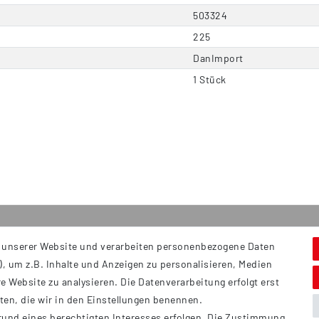
503324
225
DanImport
1 Stück
 unserer Website und verarbeiten personenbezogene Daten
Service
S
, um z.B. Inhalte und Anzeigen zu personalisieren, Medien
Hi
Kontakt
e Website zu analysieren. Die Datenverarbeitung erfolgt erst
B
Versand
tten, die wir in den Einstellungen benennen.
Ü
rund eines berechtigten Interesses erfolgen. Die Zustimmung