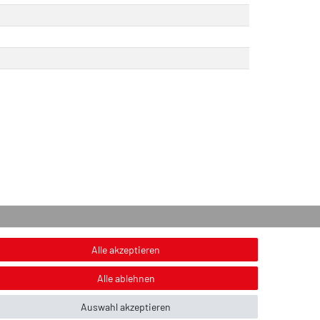
onstiges
Alle akzeptieren
nweis zur Entsorgung von Altbatterien & Altöl
Alle ablehnen
ildnachweis
Auswahl akzeptieren
ber uns