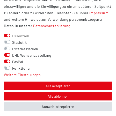
Widerrufsrecht
einzuwilligen und die Einwilligung zu einem späteren Zeitpunkt
Barrierefreiheit
zu ändern oder zu widerrufen. Beachten Sie unser
Impressum
und weitere Hinweise zur Verwendung personenbezogener
Service
Daten in unserer
Daten­schutz­erklärung
.
Kontakt
Essenziell
Versand
Statistik
Zahlung
Externe Medien
DHL Wunschzustellung
Vertrag widerrufen
PayPal
Sonstiges
Funktional
Weitere Einstellungen
Hinweis zur Entsorgung von Altbatterien & Altöl
Bildnachweis
Alle akzeptieren
Über uns
Alle ablehnen
Auswahl akzeptieren