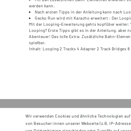
werden kann.
Nach ersten Tipps in der Anleitung kann nach Lu
Gecko Run wird mit Karacho erweitert : Der Loopi
Mit der Looping-Erweiterung gehts kopfüber weiter: 
Looping? Erste Tipps gibt es in der Anleitung, aber n
Abenteuer! Das tolle Extra: Zusätzliche Bahn-Elemen
spielbar.
Inhalt: Looping 2 Tracks 4 Adapter 2 Track Bridges 8
Wir verwenden Cookies und ähnliche Technologien auf
INFORMATIONEN
von Besucher:innen unserer Webseite (z.B. IP-Adresse)
AGB
von Drittanbietern einzubinden oder Zugriffe auf unser