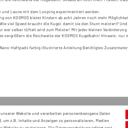
st und Laune mit dem Looping experimentiert werden.
ng von KOSMOS bietet Kindern ab acht Jahren noch mehr Möglichkeit
Wie viel Speed braucht die Kugel, damit sie den Stunt meistert? Und
ur wer selber tüftelt wird zum Meister! Mit jeder kleinen Veränderung
te vergrößern die Reichweite der KOSMOS Kugelbahn! Hinweis: nur mi
 Nano-Haftpads farbig illiustrierte Anleitung Benötigtes Zusatzmater
 unserer Website und verarbeiten personenbezogene Daten
Service
S
, um z.B. Inhalte und Anzeigen zu personalisieren, Medien
Hi
Kontakt
e Website zu analysieren. Die Datenverarbeitung erfolgt erst