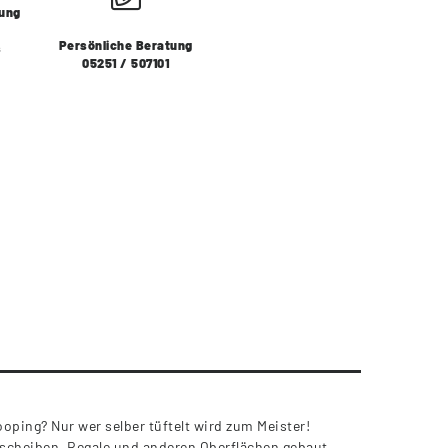
lung
Persönliche Beratung
s
05251 / 507101
oping? Nur wer selber tüftelt wird zum Meister!
sscheiben, Regale und anderen Oberflächen gebaut