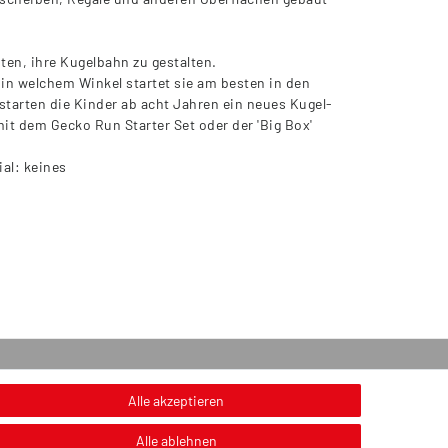
en, ihre Kugelbahn zu gestalten.
 in welchem Winkel startet sie am besten in den
 starten die Kinder ab acht Jahren ein neues Kugel-
t dem Gecko Run Starter Set oder der 'Big Box'
ial: keines
onstiges
Alle akzeptieren
nweis zur Entsorgung von Altbatterien & Altöl
Alle ablehnen