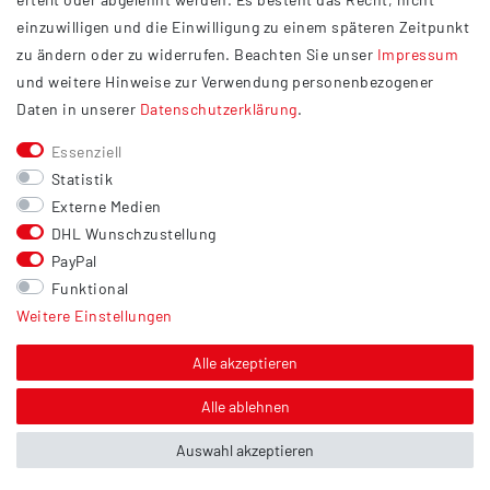
Widerrufsrecht
einzuwilligen und die Einwilligung zu einem späteren Zeitpunkt
Barrierefreiheit
zu ändern oder zu widerrufen. Beachten Sie unser
Impressum
und weitere Hinweise zur Verwendung personenbezogener
Service
Daten in unserer
Daten­schutz­erklärung
.
Kontakt
Essenziell
Versand
Statistik
Zahlung
Externe Medien
DHL Wunschzustellung
Vertrag widerrufen
PayPal
Sonstiges
Funktional
Weitere Einstellungen
Hinweis zur Entsorgung von Altbatterien & Altöl
Bildnachweis
Alle akzeptieren
Über uns
Alle ablehnen
Auswahl akzeptieren