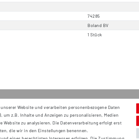
74285
Boland BV
1 Stück
 unserer Website und verarbeiten personenbezogene Daten
Service
S
, um z.B. Inhalte und Anzeigen zu personalisieren, Medien
Hi
Kontakt
e Website zu analysieren. Die Datenverarbeitung erfolgt erst
B
Versand
tten, die wir in den Einstellungen benennen.
Ü
rund eines berechtigten Interesses erfolgen. Die Zustimmung