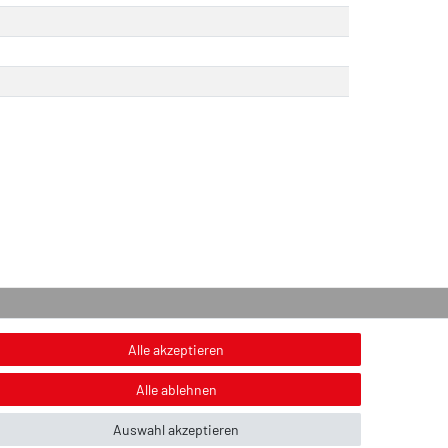
onstiges
Alle akzeptieren
nweis zur Entsorgung von Altbatterien & Altöl
Alle ablehnen
ildnachweis
Auswahl akzeptieren
ber uns