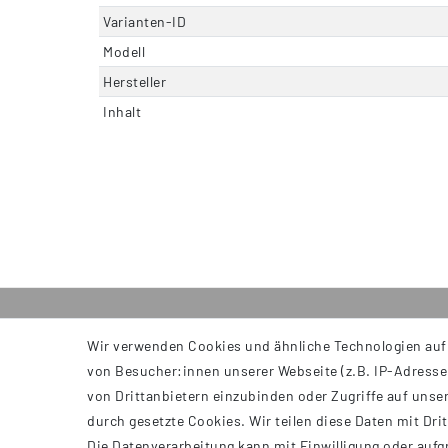
Varianten-ID
Modell
Hersteller
Inhalt
Wir verwenden Cookies und ähnliche Technologien auf
INFORMATIONEN
von Besucher:innen unserer Webseite (z.B. IP-Adresse)
AGB
von Drittanbietern einzubinden oder Zugriffe auf unser
Impressum
durch gesetzte Cookies. Wir teilen diese Daten mit Dri
Datenschutzerklärung
Die Datenverarbeitung kann mit Einwilligung oder aufg