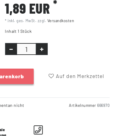
*
1,89 EUR
* inkl. ges. MwSt. zzgl.
Versandkosten
Inhalt
1
Stück
Auf den Merkzettel
Warenkorb
entan nicht
Artikelnummer
666970
ale
lung