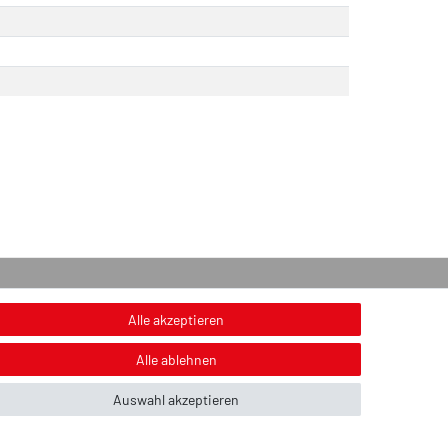
onstiges
Alle akzeptieren
nweis zur Entsorgung von Altbatterien & Altöl
Alle ablehnen
ildnachweis
Auswahl akzeptieren
ber uns