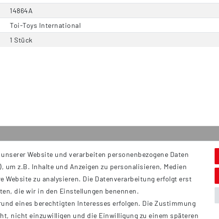
14864A
Toi-Toys International
1 Stück
 unserer Website und verarbeiten personenbezogene Daten
Service
S
, um z.B. Inhalte und Anzeigen zu personalisieren, Medien
Hi
Kontakt
e Website zu analysieren. Die Datenverarbeitung erfolgt erst
B
Versand
tten, die wir in den Einstellungen benennen.
Ü
rund eines berechtigten Interesses erfolgen. Die Zustimmung
Zahlung
ht, nicht einzuwilligen und die Einwilligung zu einem späteren