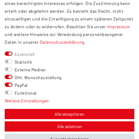
eines berechtigten Interesses erfolgen. Die Zustimmung kann
Datenschutzerklärung
erteilt oder abgelehnt werden. Es besteht das Recht, nicht
Widerrufsrecht
einzuwilligen und die Einwilligung zu einem späteren Zeitpunkt
Barrierefreiheit
zu ändern oder zu widerrufen. Beachten Sie unser
Impressum
und weitere Hinweise zur Verwendung personenbezogener
Service
Daten in unserer
Daten­schutz­erklärung
.
Kontakt
Essenziell
Versand
Statistik
Zahlung
Externe Medien
DHL Wunschzustellung
Vertrag widerrufen
PayPal
Sonstiges
Funktional
Weitere Einstellungen
Hinweis zur Entsorgung von Altbatterien & Altöl
Bildnachweis
Alle akzeptieren
Über uns
Alle ablehnen
Auswahl akzeptieren