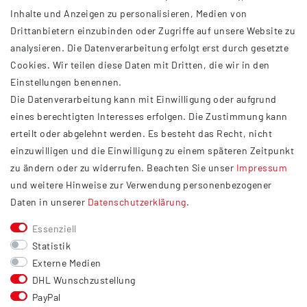
Inhalte und Anzeigen zu personalisieren, Medien von
Drittanbietern einzubinden oder Zugriffe auf unsere Website zu
analysieren. Die Datenverarbeitung erfolgt erst durch gesetzte
INFORMATIONEN
Cookies. Wir teilen diese Daten mit Dritten, die wir in den
Einstellungen benennen.
AGB
Die Datenverarbeitung kann mit Einwilligung oder aufgrund
Impressum
eines berechtigten Interesses erfolgen. Die Zustimmung kann
Datenschutzerklärung
erteilt oder abgelehnt werden. Es besteht das Recht, nicht
Widerrufsrecht
einzuwilligen und die Einwilligung zu einem späteren Zeitpunkt
Barrierefreiheit
zu ändern oder zu widerrufen. Beachten Sie unser
Impressum
und weitere Hinweise zur Verwendung personenbezogener
Service
Daten in unserer
Daten­schutz­erklärung
.
Kontakt
Essenziell
Versand
Statistik
Zahlung
Externe Medien
DHL Wunschzustellung
Vertrag widerrufen
PayPal