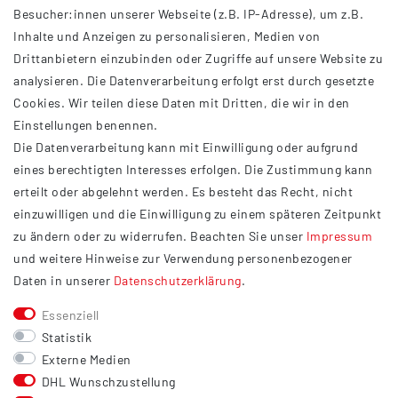
Besucher:innen unserer Webseite (z.B. IP-Adresse), um z.B.
Inhalte und Anzeigen zu personalisieren, Medien von
Drittanbietern einzubinden oder Zugriffe auf unsere Website zu
analysieren. Die Datenverarbeitung erfolgt erst durch gesetzte
INFORMATIONEN
Cookies. Wir teilen diese Daten mit Dritten, die wir in den
Einstellungen benennen.
AGB
Die Datenverarbeitung kann mit Einwilligung oder aufgrund
Impressum
eines berechtigten Interesses erfolgen. Die Zustimmung kann
Datenschutzerklärung
erteilt oder abgelehnt werden. Es besteht das Recht, nicht
Widerrufsrecht
einzuwilligen und die Einwilligung zu einem späteren Zeitpunkt
Barrierefreiheit
zu ändern oder zu widerrufen. Beachten Sie unser
Impressum
und weitere Hinweise zur Verwendung personenbezogener
Service
Daten in unserer
Daten­schutz­erklärung
.
Kontakt
Essenziell
Versand
Statistik
Zahlung
Externe Medien
DHL Wunschzustellung
Vertrag widerrufen