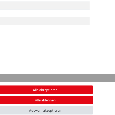
onstiges
Alle akzeptieren
nweis zur Entsorgung von Altbatterien & Altöl
Alle ablehnen
ildnachweis
Auswahl akzeptieren
ber uns