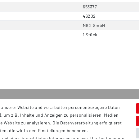
653377
46202
NICI GmbH
1 Stück
 unserer Website und verarbeiten personenbezogene Daten
Service
S
, um z.B. Inhalte und Anzeigen zu personalisieren, Medien
Hi
Kontakt
e Website zu analysieren. Die Datenverarbeitung erfolgt erst
B
Versand
tten, die wir in den Einstellungen benennen.
Ü
rund eines berechtigten Interesses erfolgen. Die Zustimmung