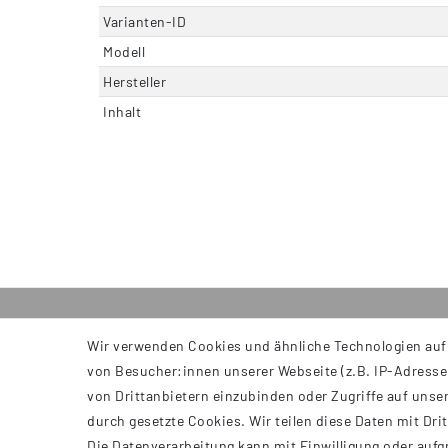
Varianten-ID
Modell
Hersteller
Inhalt
Wir verwenden Cookies und ähnliche Technologien auf
INFORMATIONEN
von Besucher:innen unserer Webseite (z.B. IP-Adresse)
AGB
von Drittanbietern einzubinden oder Zugriffe auf unser
Impressum
durch gesetzte Cookies. Wir teilen diese Daten mit Dri
Datenschutzerklärung
Die Datenverarbeitung kann mit Einwilligung oder aufg