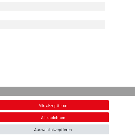
onstiges
Alle akzeptieren
nweis zur Entsorgung von Altbatterien & Altöl
Alle ablehnen
ildnachweis
Auswahl akzeptieren
ber uns