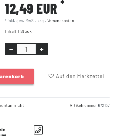
*
12,49 EUR
* inkl. ges. MwSt. zzgl.
Versandkosten
Inhalt
1
Stück
Auf den Merkzettel
Warenkorb
entan nicht
Artikelnummer
672137
ale
lung