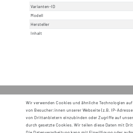
Varianten-ID
Modell
Hersteller
Inhalt
Wir verwenden Cookies und ähnliche Technologien auf
INFORMATIONEN
von Besucher:innen unserer Webseite (z.B. IP-Adresse)
AGB
von Drittanbietern einzubinden oder Zugriffe auf unser
Impressum
durch gesetzte Cookies. Wir teilen diese Daten mit Dri
Datenschutzerklärung
Die Datenverarbeitung kann mit Einwilligung oder aufg