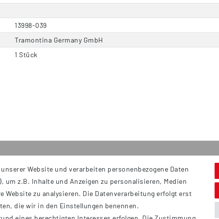
13998-039
Tramontina Germany GmbH
1 Stück
 unserer Website und verarbeiten personenbezogene Daten
Service
S
, um z.B. Inhalte und Anzeigen zu personalisieren, Medien
Hi
Kontakt
e Website zu analysieren. Die Datenverarbeitung erfolgt erst
B
Versand
tten, die wir in den Einstellungen benennen.
Ü
rund eines berechtigten Interesses erfolgen. Die Zustimmung