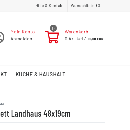
Hilfe & Kontakt
Wunschliste (
0
)
0
Mein Konto
Warenkorb
Anmelden
0
Artikel /
0,00 EUR
RKT
KÜCHE & HAUSHALT
mbH
rett Landhaus 48x19cm