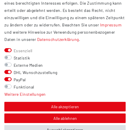
eines berechtigten Interesses erfolgen. Die Zustimmung kann
Datenschutzerklärung
erteilt oder abgelehnt werden. Es besteht das Recht, nicht
Widerrufsrecht
einzuwilligen und die Einwilligung zu einem späteren Zeitpunkt
Barrierefreiheit
zu ändern oder zu widerrufen. Beachten Sie unser
Impressum
und weitere Hinweise zur Verwendung personenbezogener
Service
Daten in unserer
Daten­schutz­erklärung
.
Kontakt
Essenziell
Versand
Statistik
Zahlung
Externe Medien
DHL Wunschzustellung
Vertrag widerrufen
PayPal
Sonstiges
Funktional
Weitere Einstellungen
Hinweis zur Entsorgung von Altbatterien & Altöl
Bildnachweis
Alle akzeptieren
Über uns
Alle ablehnen
Auswahl akzeptieren