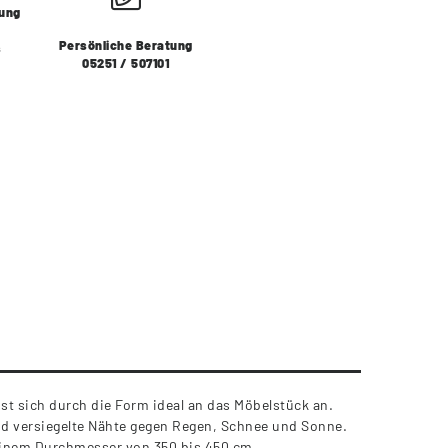
lung
Persönliche Beratung
s
05251 / 507101
st sich durch die Form ideal an das Möbelstück an.
nd versiegelte Nähte gegen Regen, Schnee und Sonne.
 einem Durchmesser von 350 bis 450 cm.