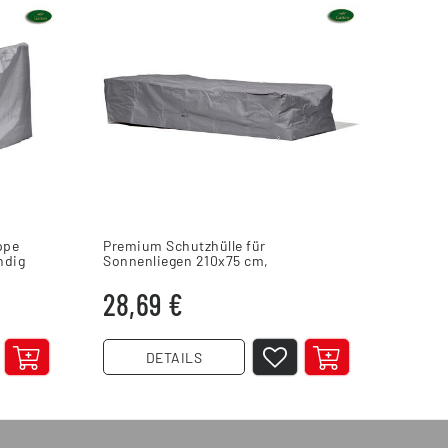
ppe
Premium Schutzhülle für
Schutz
ndig
Sonnenliegen 210x75 cm,
Sitzgr
wasserdicht, UV-beständig
atmung
28,69 €
66,
DETAILS