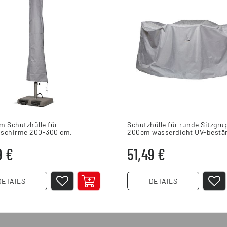
m Schutzhülle für
Schutzhülle für runde Sitzgru
schirme 200-300 cm,
200cm wasserdicht UV-bestä
dicht, UV-beständig
Grau
9 €
51,49 €
DETAILS
DETAILS