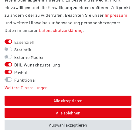
Widerrufsrecht
einzuwilligen und die Einwilligung zu einem späteren Zeitpunkt
Barrierefreiheit
zu ändern oder zu widerrufen. Beachten Sie unser
Impressum
und weitere Hinweise zur Verwendung personenbezogener
Service
Daten in unserer
Daten­schutz­erklärung
.
Kontakt
Essenziell
Versand
Statistik
Zahlung
Externe Medien
DHL Wunschzustellung
Vertrag widerrufen
PayPal
Sonstiges
Funktional
Weitere Einstellungen
Hinweis zur Entsorgung von Altbatterien & Altöl
Bildnachweis
Alle akzeptieren
Über uns
Alle ablehnen
Auswahl akzeptieren