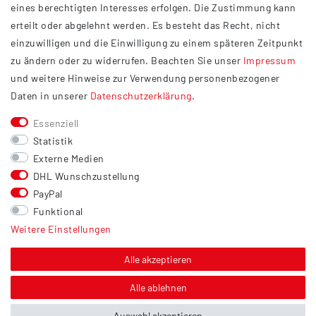
eines berechtigten Interesses erfolgen. Die Zustimmung kann
Datenschutzerklärung
erteilt oder abgelehnt werden. Es besteht das Recht, nicht
Widerrufsrecht
einzuwilligen und die Einwilligung zu einem späteren Zeitpunkt
Barrierefreiheit
zu ändern oder zu widerrufen. Beachten Sie unser
Impressum
und weitere Hinweise zur Verwendung personenbezogener
Service
Daten in unserer
Daten­schutz­erklärung
.
Kontakt
Essenziell
Versand
Statistik
Zahlung
Externe Medien
DHL Wunschzustellung
Vertrag widerrufen
PayPal
Sonstiges
Funktional
Weitere Einstellungen
Hinweis zur Entsorgung von Altbatterien & Altöl
Bildnachweis
Alle akzeptieren
Über uns
Alle ablehnen
Auswahl akzeptieren