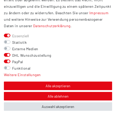
Widerrufsrecht
einzuwilligen und die Einwilligung zu einem späteren Zeitpunkt
Barrierefreiheit
zu ändern oder zu widerrufen. Beachten Sie unser
Impressum
und weitere Hinweise zur Verwendung personenbezogener
Service
Daten in unserer
Daten­schutz­erklärung
.
Kontakt
Essenziell
Versand
Statistik
Zahlung
Externe Medien
DHL Wunschzustellung
Vertrag widerrufen
PayPal
Sonstiges
Funktional
Weitere Einstellungen
Hinweis zur Entsorgung von Altbatterien & Altöl
Bildnachweis
Alle akzeptieren
Über uns
Alle ablehnen
Auswahl akzeptieren