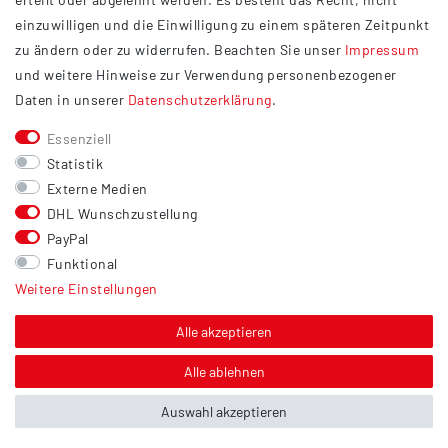
Widerrufsrecht
einzuwilligen und die Einwilligung zu einem späteren Zeitpunkt
Barrierefreiheit
zu ändern oder zu widerrufen. Beachten Sie unser
Impressum
und weitere Hinweise zur Verwendung personenbezogener
Service
Daten in unserer
Daten­schutz­erklärung
.
Kontakt
Essenziell
Versand
Statistik
Zahlung
Externe Medien
DHL Wunschzustellung
Vertrag widerrufen
PayPal
Sonstiges
Funktional
Weitere Einstellungen
Hinweis zur Entsorgung von Altbatterien & Altöl
Bildnachweis
Alle akzeptieren
Über uns
Alle ablehnen
Auswahl akzeptieren