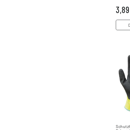
8
3,89
Schut