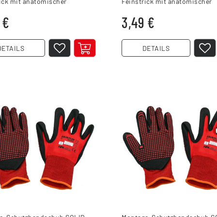
ick mit anatomischer
Feinstrick mit anatomischer
rm Gr.11/2XL
Passform Größe 7
 €
3,49 €
DETAILS
DETAILS