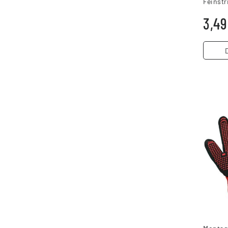
Feinstr
Passfo
3,49