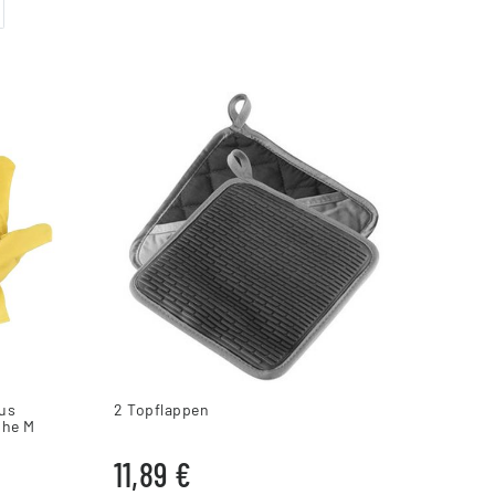
us
2 Topflappen
uhe M
11,89 €