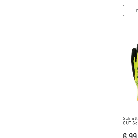
Schnit
CUT Sch
6,99