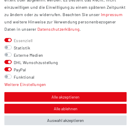
Widerrufsrecht
einzuwilligen und die Einwilligung zu einem späteren Zeitpunkt
Barrierefreiheit
zu ändern oder zu widerrufen. Beachten Sie unser
Impressum
und weitere Hinweise zur Verwendung personenbezogener
Service
Daten in unserer
Daten­schutz­erklärung
.
Kontakt
Essenziell
Versand
Statistik
Zahlung
Externe Medien
DHL Wunschzustellung
Vertrag widerrufen
PayPal
Sonstiges
Funktional
Weitere Einstellungen
Hinweis zur Entsorgung von Altbatterien & Altöl
Bildnachweis
Alle akzeptieren
Über uns
Alle ablehnen
Auswahl akzeptieren